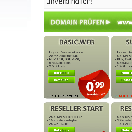
unverbindlich!
- Eigene Domain inklusive
- Eigene Do
- 20 MB Speicherplatz
- 500 MB Sp
- PHP, CGI, SSI, MySQL
- PHP, CGI
- 5 Mailaccounts
- 50 Mailac
- 2 GB Traffic
- 10 GB Traf
- 2500 MB Speicherplatz
- 5000 MB S
- 15 Kunden anlegbar
- 30 Kunden
- 25 GB Traffic
- 100 GB Tr